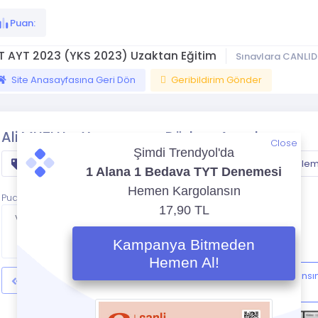
Puan:
T AYT 2023 (YKS 2023) Uzaktan Eğitim
Sınavlara CANLID
Site Anasayfasına Geri Dön
Geribildirim Gönder
Ali MUTLU - Yansıma ve Düzlem Aynalar
Close
Tyt
fizik
yks
Yansima ve Duzlem
Puan:
Videoya Bitince
Sayfada
Kalacak
Ali MUTLU - Yans
Geri