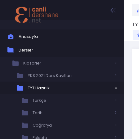
TY
Anasayfa
Dersler
Klasörler
YKS 2021 Ders Kayıtları
TYT Hazırlık
Türkçe
Tarih
Coğrafya
Felsefe