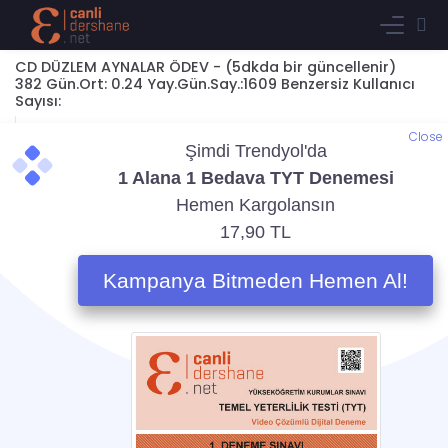
CD DÜZLEM AYNALAR ÖDEV - (5dkda bir güncellenir)
382 Gün.Ort: 0.24 Yay.Gün.Say.:1609 Benzersiz Kullanıcı
Sayısı:
Close
Sınavlara CANLIDERSHANE.NET Uzaktan Eğitim ile hazırlanın kazanın
Anasayfa
Ders 28 - 17.01.2021 10:00
İndirmek için tıklayınız
Ali MUTLU - Yansıma ve Düzlem Aynalar 2
Geometrik Optik Simülasyonu
Yorum Yaz