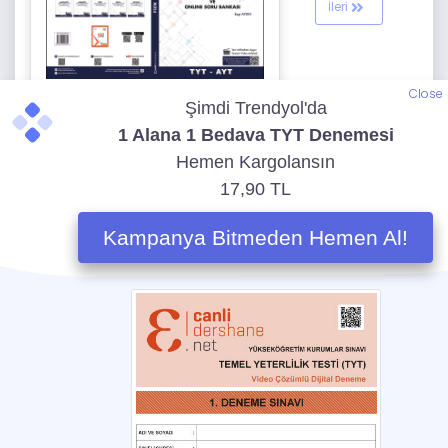
İleri
Close
Bu İçeriğin Kitabını Gör