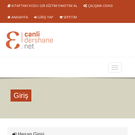
KITAPTAKI KODU GIR EĞITIM PAKETINI AL
ÇALIŞMA ODASI
ANASAYFA
GIRIŞ YAP
SEPETIM
Giriş
Hesap Girişi