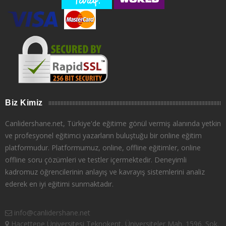
Biz Kimiz
Canlidershane.net, Türkiye'de eğitime gönül vermiş alanında yetkin
ve profesyonel eğitimci yazarların buluştuğu bir online eğitim
platformudur. Platformumuz, online, offline eğitimler, online
offline soru çözümleri ve testler içermektedir. Deneyimli
kadromuz öğrencilerinin anlayış ve kavrayış sistemlerini analiz
ederek en iyi eğitimi sunmaktadır.
info@canlidershane.net
Hacettepe Üniversitesi Teknokent, Üniversiteler Mah. 1596. Sok.