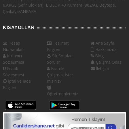
6.ARGE (Safir Blokları), E BLOK 43 Numara (802/A), Beytepe,
Çankaya/ANKARA
KISAYOLLAR
Hesap
Teslimat
Ana Sayfa
Numaraları
Bilgileri
Hakkımızda
Kullanıcı
Sık Sorulan
Blog
Sözleşmesi
Sorular
Çalışma Odası
Gizlilik
Bizimle
İletişim
Sözleşmesi
Çalışmak İster
İptal ve İade
misiniz?
Bilgileri
Öğretmenlerimiz