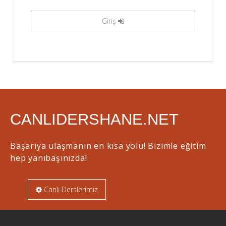
Giriş
CANLIDERSHANE.NET
Başarıya ulaşmanın en kısa yolu! Bizimle eğitim
hep yanıbaşınızda!
Canlı Derslerimiz