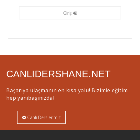
Giriş
CANLIDERSHANE.NET
Başarıya ulaşmanın en kısa yolu! Bizimle eğitim
hep yanıbaşınızda!
Canlı Derslerimiz