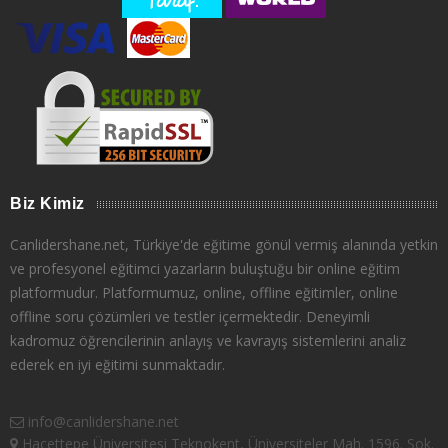
Biz Kimiz
Canlidershane.net, Türkiye'de eğitime gönül vermiş alanında yetkin
ve profesyonel eğitimci yazarların buluştuğu bir online eğitim
platformudur. Platformumuz, online, offline eğitimler, online
offline soru çözümleri ve testler içermektedir. Deneyimli
kadromuz öğrencilerinin anlayış ve kavrayış sistemlerini analiz
ederek en iyi eğitimi sunmaktadır.
info@canlidershane.net
Hacettepe Üniversitesi Teknokent, Üniversiteler Mah. 1596. Sok.