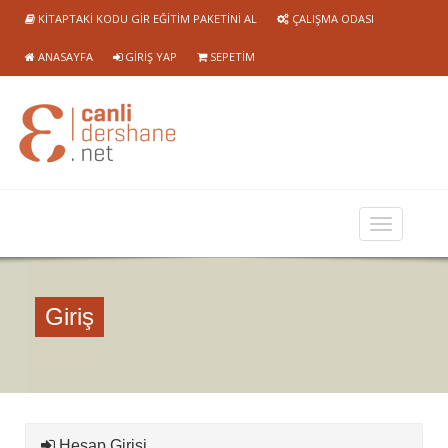
KITAPTAKI KODU GIR EĞITIM PAKETINI AL
ÇALIŞMA ODASI
ANASAYFA
GIRIŞ YAP
SEPETIM
Giriş
Hesap Girişi