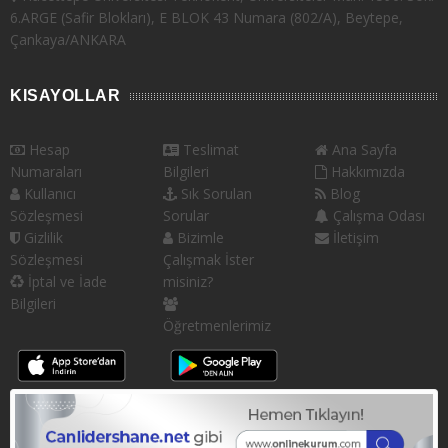
6.ARGE (Safir Blokları), E BLOK 43 Numara (802/A), Beytepe,
Çankaya/ANKARA
KISAYOLLAR
Hesap
Teslimat
Ana Sayfa
Numaraları
Bilgileri
Hakkımızda
Kullanıcı
Sık Sorulan
Blog
Sözleşmesi
Sorular
Çalışma Odası
Gizlilik
Bizimle
İletişim
Sözleşmesi
Çalışmak İster
İptal ve İade
misiniz?
Bilgileri
Öğretmenlerimiz