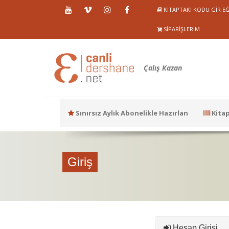
KITAPTAKI KODU GIR EĞ
SIPARIŞLERIM
Çalış Kazan
Sınırsız Aylık Abonelikle Hazırlan
Kitap
Giriş
Hesap Girişi