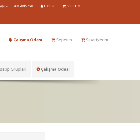
GIRIŞ YAP
ÜYE OL
SEPETIM
LAN
Çalışma Odası
Sepetim
Siparişlerim
app Grupları
Çalışma Odası