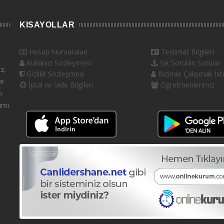
KISAYOLLAR
Hesap Numaraları
Teslimat Bilgileri
Kullanıcı Sözleşmesi
Sık Sorulan Sorular
z,
Gizlilik Sözleşmesi
Bizimle Çalışmak İste
ve
İptal ve İade Bilgileri
Öğretmenlerimiz
n
imi
.