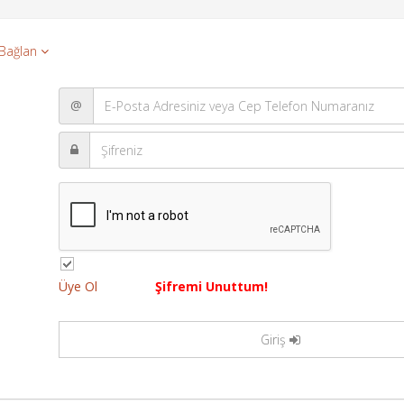
 Bağlan
@
Üye Ol
Şifremi Unuttum!
Giriş