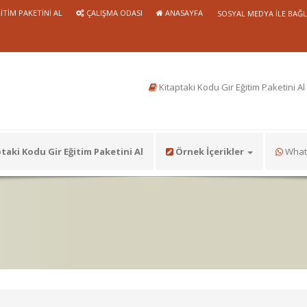
ITIM PAKETINI AL
ÇALIŞMA ODASI
ANASAYFA
SOSYAL MEDYA ILE BAĞ
Kitaptaki Kodu Gir Eğitim Paketini Al
taki Kodu Gir Eğitim Paketini Al
Örnek İçerikler
Whats