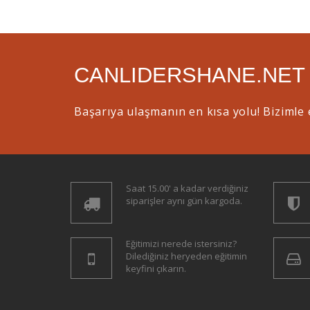
CANLIDERSHANE.NET
Başarıya ulaşmanın en kısa yolu! Bizimle 
Saat 15.00' a kadar verdiğiniz
siparişler aynı gün kargoda.
Eğitimizi nerede istersiniz?
Dilediğiniz heryeden eğitimin
keyfini çıkarın.