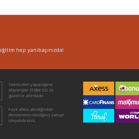
eğitim hep yanıbaşınızda!
Sitemizden yapacağınız
alışverişler 256Bit SSL ile
güvence altındadır.
Kayıt altına alındığından
derslerimizi istediğiniz zaman
izleyebilirsiniz.