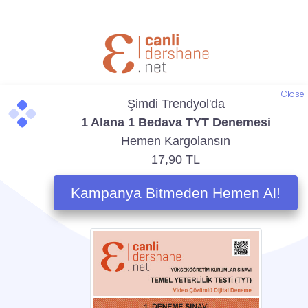
Close
Çalışma Odasına Giriş
Beni Hatırla
Şifremi Unuttum?