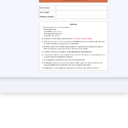
Giriş Yap
Henüz üyeliğiniz yok mu?
Üye Ol!
Çalışma Odasına Git!
Anasayfaya Git!
Evde, Okulda, Her yerde onlineeconomicsschool.com
info@onlineeconomicsschool.com