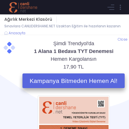
Ağırlık Merkezi Klasörü
Sınavlara CANLIDERSHANE.NET Uzaktan Eğitim ile hazırlanın kazanın
Anasayfa
Close
Fizik
Ağırlık Merkezi
Konu Anlatımları
Testler