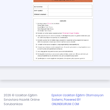
Ali MUTLU - tork denge/ kütle merkezi
Yerçekimi ve Yörüngeler Simülasyonu
Aya İniş Simülasyonu
2026 © Uzaktan Eğitim
Epsilon Uzaktan Eğitim Otomasyon
Sınavlara Hazırlık Online
Sistemi, Powered BY
Sorubankası
ONLINEKURUM.COM