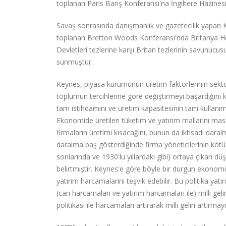
toplanan Paris Barış Konferansı'na İngiltere Hazinesi'
Savaş sonrasında danışmanlık ve gazetecilik yapan K
toplanan Bretton Woods Konferansı'nda Britanya Hey
Devletleri tezlerine karşı Britan tezlerinin savunucu
sunmuştur.
Keynes, piyasa kurumunun üretim faktörlerinin sektör
toplumun tercihlerine göre değiştirmeyi başardığını
tam istihdamını ve üretim kapasitesinin tam kullanı
Ekonomide üretilen tüketim ve yatırım mallarını ma
firmaların üretimi kısacağını, bunun da iktisadi dara
daralma baş gösterdiğinde firma yöneticilerinin kötü
sonlarında ve 1930'lu yıllardaki gibi) ortaya çıkan dü
belirtmiştir. Keynes'e göre böyle bir durgun ekonomid
yatırım harcamalarını teşvik edebilir. Bu politika yatı
(cari harcamaları ve yatırım harcamaları ile) milli gelir
politikası ile harcamaları artırarak milli geliri artırma