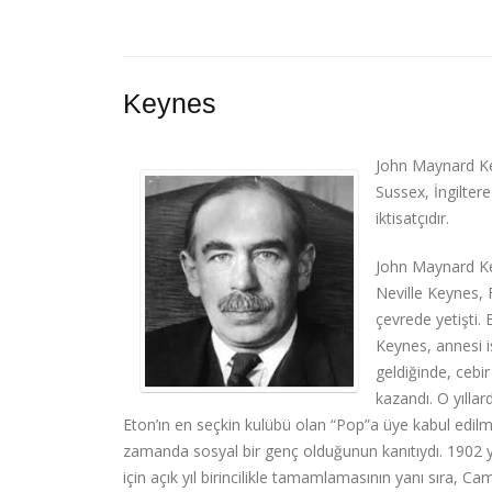
Keynes
John Maynard Ke
Sussex, İngiltere
iktisatçıdır.
John Maynard Ke
Neville Keynes, 
çevrede yetişti.
Keynes, annesi i
geldiğinde, cebi
kazandı. O yıllar
Eton’ın en seçkin kulübü olan “Pop”a üye kabul edilme
zamanda sosyal bir genç olduğunun kanıtıydı. 1902 
için açık yıl birincilikle tamamlamasının yanı sıra, Ca