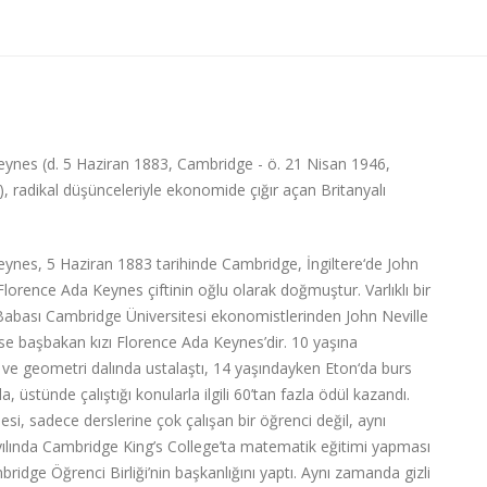
ynes (d. 5 Haziran 1883, Cambridge - ö. 21 Nisan 1946,
), radikal düşünceleriyle ekonomide çığır açan Britanyalı
ynes, 5 Haziran 1883 tarihinde Cambridge, İngiltere‘de John
Florence Ada Keynes çiftinin oğlu olarak doğmuştur. Varlıklı bir
 Babası Cambridge Üniversitesi ekonomistlerinden John Neville
se başbakan kızı Florence Ada Keynes’dir. 10 yaşına
r ve geometri dalında ustalaştı, 14 yaşındayken Eton‘da burs
da, üstünde çalıştığı konularla ilgili 60’tan fazla ödül kazandı.
si, sadece derslerine çok çalışan bir öğrenci değil, aynı
yılında Cambridge King’s College’ta matematik eğitimi yapması
mbridge Öğrenci Birliği’nin başkanlığını yaptı. Aynı zamanda gizli