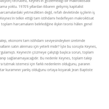
lasyon) tecrübesi, Keynes'in gözlemediği bir makroiktisadi
a yoktu. 1970'li yıllardan itibaren gelişmiş kapitalist
harcamalardaki yetmezlikten değil, refah devletinde işçilerin iş
 Keynes'in telkin ettiği tam istihdamı hedefleyen makroiktisat
ri toplam harcamaların belirlediğine ilişkin teorisi hâlen genel
talep, ekonomi tam istihdam seviyesindeyken üretimde
arın satın alınması için yeterli midir? İşte bu soruyla Keynes,
rgulamıştı. Keynes’in çözmeye çalıştığı başlıca sorun, toplam
ağlanıp sağlanamayacağıdır. Bu nedenle Keynes, toplam talep
a tutmak istemesi için farklı nedenlerin olduğunu, paranın
tar kuramının yanlış olduğunu ortaya koyarak Jean Baptiste