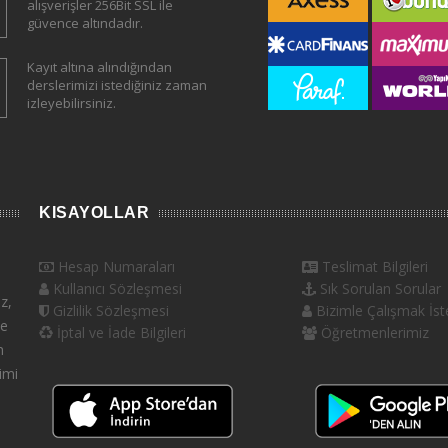
alışverişler 256Bit SSL ile
güvence altındadır.
Kayıt altına alındığından
derslerimizi istediğiniz zaman
izleyebilirsiniz.
KISAYOLLAR
Hesap Numaraları
Teslimat Bilgileri
Kullanıcı Sözleşmesi
Sık Sorulan Sorular
z,
Gizlilik Sözleşmesi
Bizimle Çalışmak İste
ve
İptal ve İade Bilgileri
Öğretmenlerimiz
n
imi