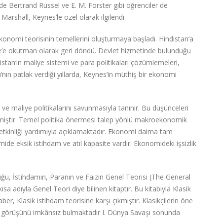
nde Bertrand Russel ve E. M. Forster gibi öğrenciler de
arshall, Keynes’le özel olarak ilgilendi.
konomi teorisinin temellerini oluşturmaya başladı. Hindistan‘a
idge’e okutman olarak geri döndü. Devlet hizmetinde bulunduğu
istan‘ın maliye sistemi ve para politikaları çözümlemeleri,
‘nın patlak verdiği yıllarda, Keynes’in müthiş bir ekonomi
maliye politikalarını savunmasıyla tanınır. Bu düşünceleri
miştir. Temel politika önermesi talep yönlü makroekonomik
al etkinliği yardımıyla açıklamaktadır. Ekonomi daima tam
 eksik istihdam ve atıl kapasite vardır. Ekonomideki işsizlik
uğu, İstihdamın, Paranın ve Faizin Genel Teorisi (The General
 adıyla Genel Teori diye bilinen kitaptır. Bu kitabıyla Klasik
ber, Klasik istihdam teorisine karşı çıkmıştır. Klasikçilerin öne
e görüşünü imkânsız bulmaktadır I. Dünya Savaşı sonunda