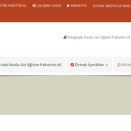
ITIM PAKETINI AL
ÇALIŞMA ODASI
ANASAYFA
SOSYAL MEDYA ILE BAĞ
Kitaptaki Kodu Gir Eğitim Paketini Al
taki Kodu Gir Eğitim Paketini Al
Örnek İçerikler
Whats