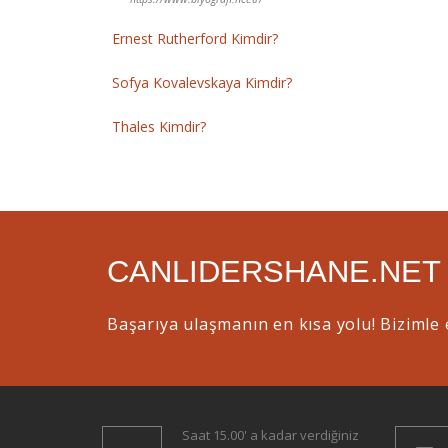
Ernest Rutherford Kimdir?
Sofya Kovalevskaya Kimdir?
Thales Kimdir?
CANLIDERSHANE.NET
Başarıya ulaşmanın en kısa yolu! Bizimle 
Saat 15.00' a kadar verdiğiniz