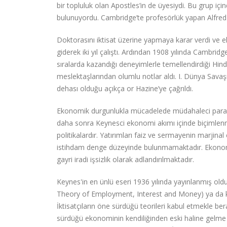
bir topluluk olan Apostles’in de üyesiydi. Bu grup içi
bulunuyordu. Cambridge’te profesörlük yapan Alfred M
Doktorasını iktisat üzerine yapmaya karar verdi ve e
giderek iki yıl çalıştı. Ardından 1908 yılında Cambr
sıralarda kazandığı deneyimlerle temellendirdiği Hind
meslektaşlarından olumlu notlar aldı. I. Dünya Savaşı
dehası olduğu açıkça or Hazine’ye çağrıldı.
Ekonomik durgunlukla mücadelede müdahaleci para ve 
daha sonra Keynesci ekonomi akımı içinde biçimlen
politikalardır. Yatırımları faiz ve sermayenin marjin
istihdam denge düzeyinde bulunmamaktadır. Ekonomide
gayri iradi işsizlik olarak adlandırılmaktadır.
Keynes'in en ünlü eseri 1936 yılında yayınlanmış old
Theory of Employment, Interest and Money) ya da kısa
İktisatçıların öne sürdüğü teorileri kabul etmekle bera
sürdüğü ekonominin kendiliğinden eski haline gelm