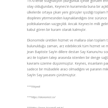
1970'lerde stagflasyon (durgunluk içinde görülen enf
olay olduğundan, Keynes'in kuramında buna bir açıklam
ülkelerde ortaya çıkan yeni görüşler işsizliği toplam 
disiplinini yitirmesinden kaynaklandığını öne sürünce
politikalarından vazgeçildi. Ancak Keynes'in milli geli
kabul gören bir kuram olarak kalmıştır.
Ekonomide üretilen hizmet ve mallara olan toplam 
bulunulduğu zaman, arz edebilecek tüm hizmet ve mall
Jean Baptiste Say’in dillere destan Say Kanunu‘nu so
arz ile toplam talep arasında istenilen bir denge s
kavramı üzerine düşünmüştür. Keynes, insanların par
sadece bir mübadele aracı olmadığını ve paranın mik
Say’in Say yasasını çürütmüştür.
***Vikipedi
***https://ekonomist.co/
***https://www.biyografi.net.tr/