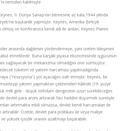
ni temsilen katılmıştır.
eynes, II. Dünya Savaşı'nın bitmesine az kala,1944 yılında
eti'ne başkanlık yapmıştır. Keynes, Amerika Birleşik
su olmuş ve konferansta kendi adı ile anılan, Keynes Planını
ler arasında dağılımını yönlendirmeye, yani üretim bileşimini
 kabul etmektedir. Buna karşılık piyasa ekonomisinde işgücünün
mını sağlayacak bir mekanizma olmadığını öne sürmüştür.
sedecek tüketim ve yatırım harcaması yapılmadığında
lmaya ("resesyona") yol açacağını izah etmiştir. Keynes, bir
mserleşip yatırım yapmaktan çekinmeleri hâlinde (19. yüzyıl
şük milli gelir - düşük istihdam dengesinin uzun sürebileceğini
e devlet para arzını artırarak faiz haddini düşürmek suretiyle
rımları artırmakta etkili olmazsa, devlet kendi harcamaları ile
i artırabilir. Özetle, devlet para politikası ile veya maliye
yı ve yüksek işsizlik oranını azaltmayı başarabilir.