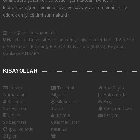
kadromuz öğrencilerinin anlayış ve kavrayış sistemlerini analiz
ederek en iyi eğitimi sunmaktadır.
info@canlidershane.net
Hacettepe Üniversitesi Teknokent, Üniversiteler Mah. 1596. Sok.
6.ARGE (Safir Blokları), E BLOK 43 Numara (802/A), Beytepe,
Çankaya/ANKARA
KISAYOLLAR
Hesap
Teslimat
Ana Sayfa
Numaraları
Bilgileri
Hakkımızda
Kullanıcı
Sık Sorulan
Blog
Sözleşmesi
Sorular
Çalışma Odası
Gizlilik
Bizimle
İletişim
Sözleşmesi
Çalışmak İster
İptal ve İade
misiniz?
Bilgileri