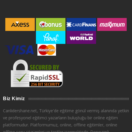
Biz Kimiz
Canlidershane.net, Türkiye'de eğitime gönül vermiş alanında yetkin
ve profesyonel eğitimci yazarların buluştuğu bir online eğitim
platformudur. Platformumuz, online, offline eğitimler, online
offline soru çözümleri ve testler içermektedir. Deneyimli