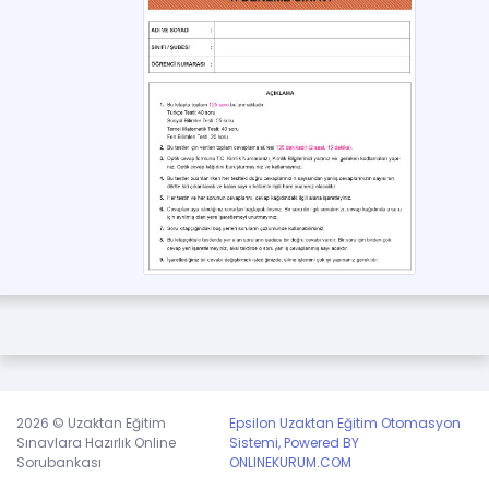
Bundan dolayı üye olmanız kendi geçmişiniz
açısından iyi olur.
Üye olmak için tıklayınız,
veya
giriş yapınız.
2026 © Uzaktan Eğitim
Epsilon Uzaktan Eğitim Otomasyon
Sınavlara Hazırlık Online
Sistemi, Powered BY
Sorubankası
ONLINEKURUM.COM