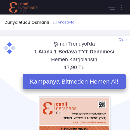
Dünya Gücü Osmanlı
Anasayfa
Close
Bu içerik sadece öğrencilerimiz içindir. Dilerseniz öğrencimiz
olmak için aşağıdaki paketlerden birine sahip olarak bu
içerikleri takip edebilirsiniz;
Aylık Eğitim Aboneliği
Tüm içeriklere sınırsız erişim abonelik ücreti
99 TL
Ürün Detayı
İçeriği takip ederken sistem izleme
geçmişinizi/test cevaplarınızı vb sizin için tutar.