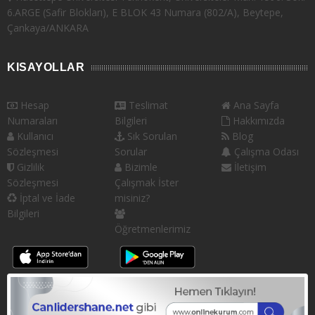
6.ARGE (Safir Blokları), E BLOK 43 Numara (802/A), Beytepe,
Çankaya/ANKARA
KISAYOLLAR
Hesap
Teslimat
Ana Sayfa
Numaraları
Bilgileri
Hakkımızda
Kullanıcı
Sık Sorulan
Blog
Sözleşmesi
Sorular
Çalışma Odası
Gizlilik
Bizimle
İletişim
Sözleşmesi
Çalışmak İster
İptal ve İade
misiniz?
Bilgileri
Öğretmenlerimiz