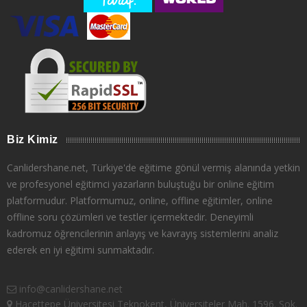
Biz Kimiz
Canlidershane.net, Türkiye'de eğitime gönül vermiş alanında yetkin
ve profesyonel eğitimci yazarların buluştuğu bir online eğitim
platformudur. Platformumuz, online, offline eğitimler, online
offline soru çözümleri ve testler içermektedir. Deneyimli
kadromuz öğrencilerinin anlayış ve kavrayış sistemlerini analiz
ederek en iyi eğitimi sunmaktadır.
info@canlidershane.net
Hacettepe Üniversitesi Teknokent, Üniversiteler Mah. 1596. Sok.