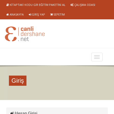
KITAPTAKI KODU GIR EĞITIM PAKETINI AL
ÇALIŞMA ODASI
ANASAYFA
GIRIŞ YAP
SEPETIM
Giriş
Hesap Girişi