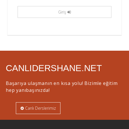
Giriş
CANLIDERSHANE.NET
Başarıya ulaşmanın en kısa yolu! Bizimle eğitim
hep yanıbaşınızda!
Canlı Derslerimiz