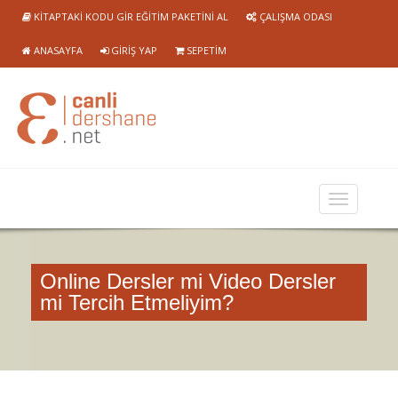
KITAPTAKI KODU GIR EĞITIM PAKETINI AL
ÇALIŞMA ODASI
ANASAYFA
GIRIŞ YAP
SEPETIM
Online Dersler mi Video Dersler
mi Tercih Etmeliyim?