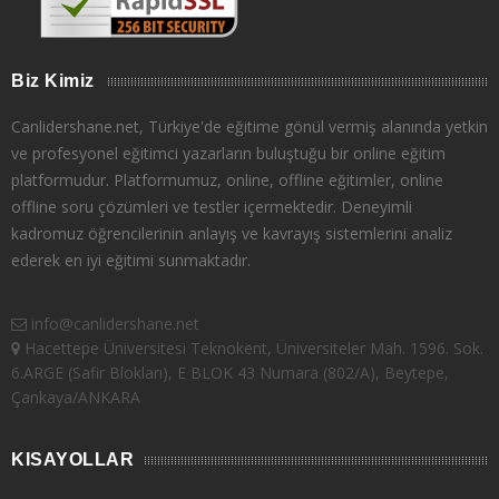
Biz Kimiz
Canlidershane.net, Türkiye'de eğitime gönül vermiş alanında yetkin
ve profesyonel eğitimci yazarların buluştuğu bir online eğitim
platformudur. Platformumuz, online, offline eğitimler, online
offline soru çözümleri ve testler içermektedir. Deneyimli
kadromuz öğrencilerinin anlayış ve kavrayış sistemlerini analiz
ederek en iyi eğitimi sunmaktadır.
info@canlidershane.net
Hacettepe Üniversitesi Teknokent, Üniversiteler Mah. 1596. Sok.
6.ARGE (Safir Blokları), E BLOK 43 Numara (802/A), Beytepe,
Çankaya/ANKARA
KISAYOLLAR