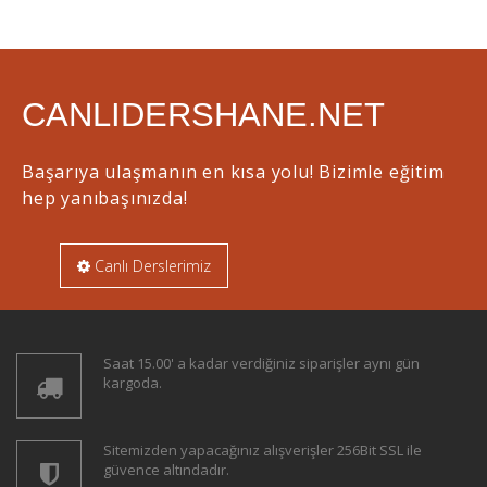
CANLIDERSHANE.NET
Başarıya ulaşmanın en kısa yolu! Bizimle eğitim
hep yanıbaşınızda!
Canlı Derslerimiz
Saat 15.00' a kadar verdiğiniz siparişler aynı gün
kargoda.
Sitemizden yapacağınız alışverişler 256Bit SSL ile
güvence altındadır.