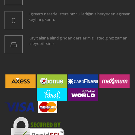
Eğitimizi nerede istersiniz? Dilediğiniz heryeden eğitimin
keyfini çıkarın.
Kayıt altına alındığından derslerimizi istediğiniz zaman
izleyebilirsiniz.