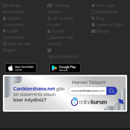
Hesap
Teslimat
Ana Sayfa
Numaraları
Bilgileri
Hakkımızda
Kullanıcı
Sık Sorulan
Blog
Sözleşmesi
Sorular
Çalışma Odası
Gizlilik
Bizimle
İletişim
Sözleşmesi
Çalışmak İster
İptal ve İade
misiniz?
Bilgileri
Öğretmenlerimiz