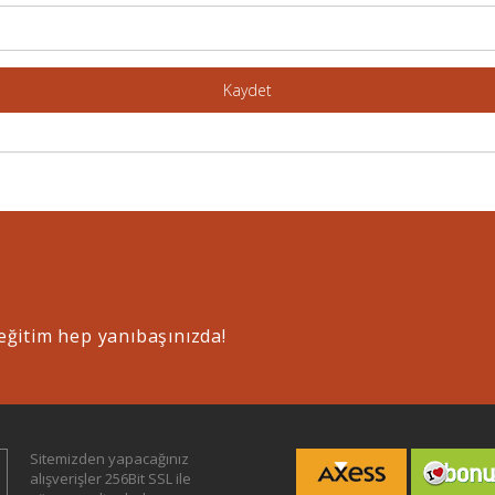
Kaydet
eğitim hep yanıbaşınızda!
Sitemizden yapacağınız
alışverişler 256Bit SSL ile