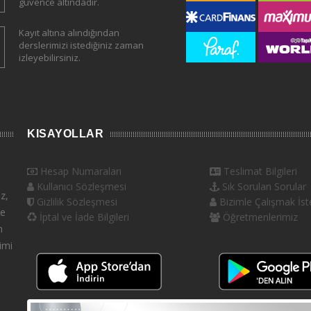
güvence altındadır.
Kayıt altına alındığından
derslerimizi istediğiniz zaman
izleyebilirsiniz.
KISAYOLLAR
Hesap Numaraları
Teslimat Bilgileri
Kullanıcı Sözleşmesi
Sık Sorulan Sorular
z,
Gizlilik Sözleşmesi
Bizimle Çalışmak İste
ve
İptal ve İade Bilgileri
Öğretmenlerimiz
n
imi