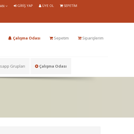
GIRIŞ YAP
ÜYE OL
SEPETIM
LAN
Çalışma Odası
Sepetim
Siparişlerim
app Grupları
Çalışma Odası