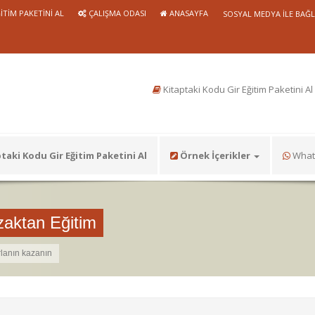
ITIM PAKETINI AL
ÇALIŞMA ODASI
ANASAYFA
SOSYAL MEDYA ILE BAĞ
Kitaptaki Kodu Gir Eğitim Paketini Al
taki Kodu Gir Eğitim Paketini Al
Örnek İçerikler
Whats
aktan Eğitim
lanın kazanın