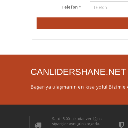
Telefon *
CANLIDERSHANE.NET
Başarıya ulaşmanın en kısa yolu! Bizimle 
Saat 15.00' a kadar verdiğiniz
siparişler aynı gün kargoda.