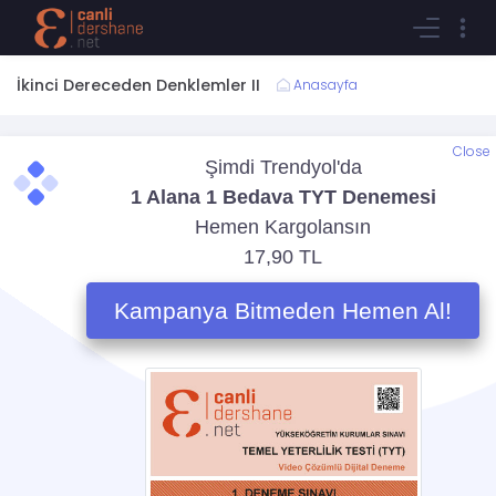
İkinci Dereceden Denklemler II
Anasayfa
Close
Bu içerik sadece öğrencilerimiz içindir. Dilerseniz öğrencimiz
olmak için aşağıdaki paketlerden birine sahip olarak bu
içerikleri takip edebilirsiniz;
Aylık Eğitim Aboneliği
Tüm içeriklere sınırsız erişim abonelik ücreti
99 TL
Ürün Detayı
İçeriği takip ederken sistem izleme
geçmişinizi/test cevaplarınızı vb sizin için tutar.