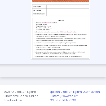
Bundan dolayı üye olmanız kendi geçmişiniz
açısından iyi olur.
Üye olmak için tıklayınız,
veya
giriş yapınız.
2026 © Uzaktan Eğitim
Epsilon Uzaktan Eğitim Otomasyon
Sınavlara Hazırlık Online
Sistemi, Powered BY
Sorubankası
ONLINEKURUM.COM