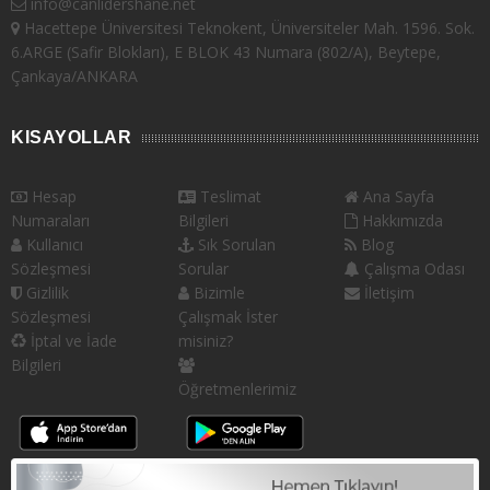
info@canlidershane.net
Hacettepe Üniversitesi Teknokent, Üniversiteler Mah. 1596. Sok.
6.ARGE (Safir Blokları), E BLOK 43 Numara (802/A), Beytepe,
Çankaya/ANKARA
KISAYOLLAR
Hesap
Teslimat
Ana Sayfa
Numaraları
Bilgileri
Hakkımızda
Kullanıcı
Sık Sorulan
Blog
Sözleşmesi
Sorular
Çalışma Odası
Gizlilik
Bizimle
İletişim
Sözleşmesi
Çalışmak İster
İptal ve İade
misiniz?
Bilgileri
Öğretmenlerimiz