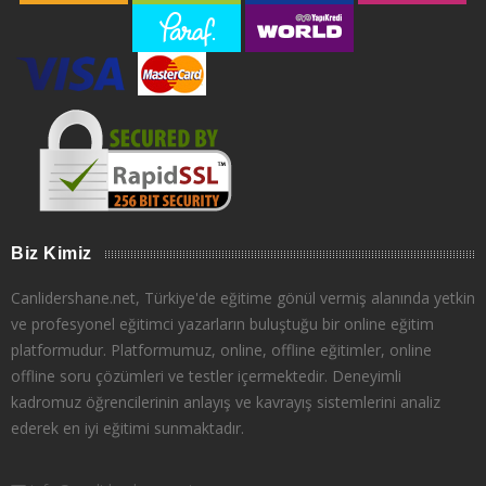
Biz Kimiz
Canlidershane.net, Türkiye'de eğitime gönül vermiş alanında yetkin
ve profesyonel eğitimci yazarların buluştuğu bir online eğitim
platformudur. Platformumuz, online, offline eğitimler, online
offline soru çözümleri ve testler içermektedir. Deneyimli
kadromuz öğrencilerinin anlayış ve kavrayış sistemlerini analiz
ederek en iyi eğitimi sunmaktadır.