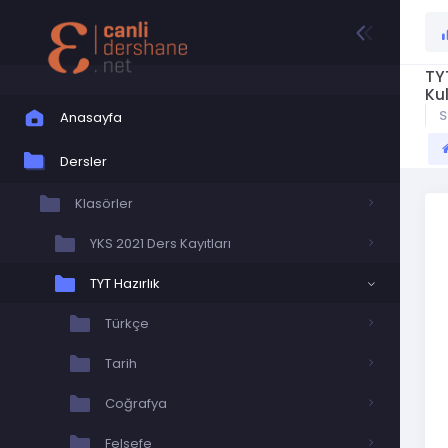
TY
Kul
S
Anasayfa
Dersler
Klasörler
YKS 2021 Ders Kayıtları
TYT Hazırlık
Türkçe
Tarih
Coğrafya
Felsefe