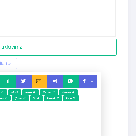
tıklayınız
İleri
 D.
M. B.
İrem A.
Kağan T.
Berke A.
em K.
Çınar E.
S. A.
Burak P.
Ece O.