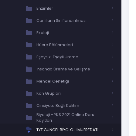
Enzimler
Canlıların Sınıflandırılması
Ekoloji
Hücre Bölünmeleri
Eşeysiz-Eşeyli Üreme
İnsanda Üreme ve Gelişme
Mendel Genetiği
Kan Grupları
Cinsiyete Bağlı Kalıtım
Biyoloji - YKS 2021 Online Ders
Kayıtları
TYT GÜNCEL BİYOLOJİ MÜFREDATI