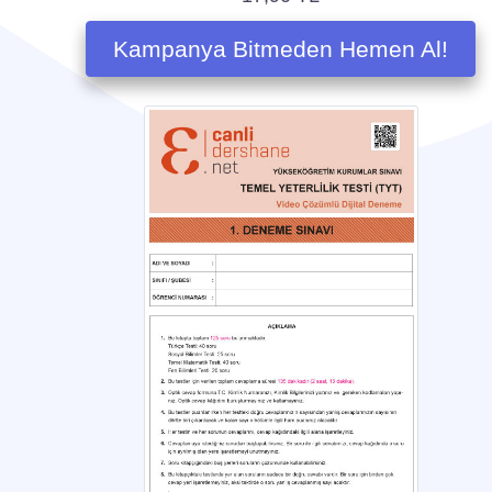
Bu Dersle İlgili Videolar
18 YY'da Değişim ve Diplomasi - En Uzun Yüzyıl (19. YY) -
Ders
İzle
Osmanlı Kültür Uygarlığı - Arayış Yılları
İzle