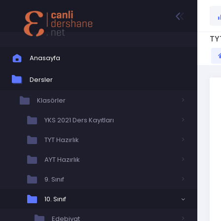
TY
Anasayfa
Dersler
Klasörler
YKS 2021 Ders Kayıtları
TYT Hazırlık
AYT Hazırlık
9. Sınıf
10. Sınıf
Edebiyat