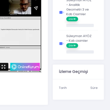
Süleyman AYÖZ
- Analitik
Geometri 3 ve
Katı Cisimler
İzle
Süleyman AYÖZ
- Katı cisimler
İzle
İzleme Geçmişi
Tarih
Süre