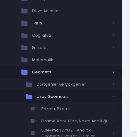
Dil ve Anlatım
Tarih
Coğrafya
Felsefe
Matematik
Geometri
Dörtgenler ve Çokgenler
Uzay Geometrisi
Prizma, Piramit
Piramit-Koni-Küre, Nokta Analitiği
Süleyman AYÖZ - Analitik
Geometri 3 ve Katı Cisimler