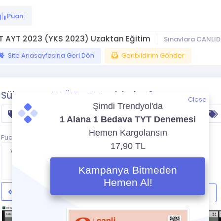
Puan:
T AYT 2023 (YKS 2023) Uzaktan Eğitim
Sınavlara CANLID
Site Anasayfasına Geri Dön
Geribildirim Gönder
Süleyman AYÖZ - Katı cisimler 2
Close
geometri
Tyt
ayt
yks
Puan:
Videoya Bitince
Sayfada
Kalacak
Süleyman AYÖZ - Katı cisimler
Prizmalar I