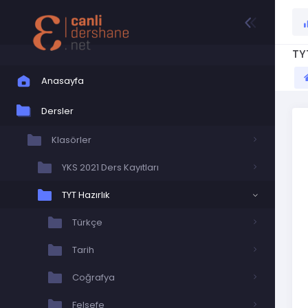
TY
Anasayfa
Dersler
Klasörler
YKS 2021 Ders Kayıtları
TYT Hazırlık
Türkçe
Tarih
Coğrafya
Felsefe