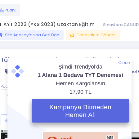
Puan:
T AYT 2023 (YKS 2023) Uzaktan Eğitim
Sınavlara CANLID
Site Anasayfasına Geri Dön
Geribildirim Gönder
Tülin DUYAN - Canlının Temel Bileşenleri
Close
Tyt
biyoloji
yks
Canlinin Temel B
Puan:
Videoya Bitince
Sayfada
Kalacak
Geri
İleri